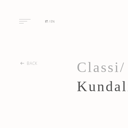
IT
EN
Classi/
BACK
Kundal