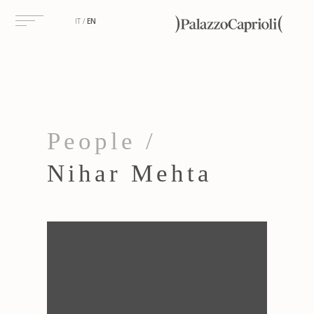
IT
EN
People /
Nihar Mehta