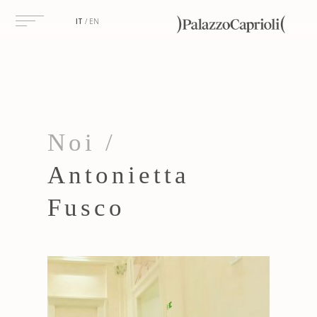
IT
EN
Noi /
Antonietta
Fusco