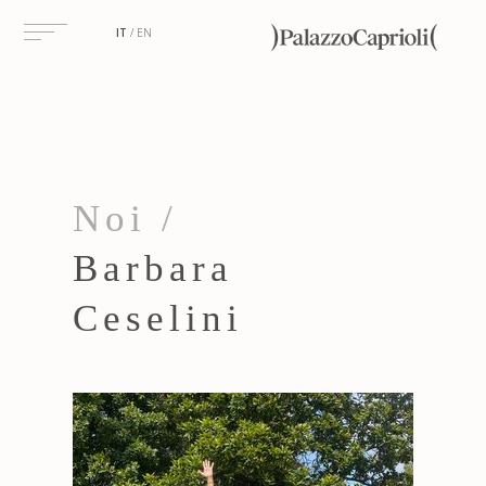
IT
EN
Noi /
Barbara
Ceselini