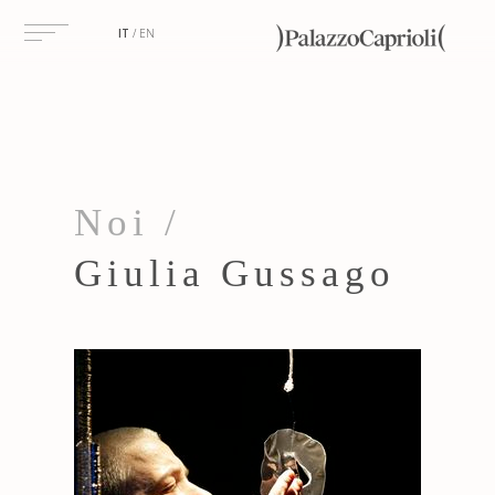
IT
EN
Noi /
Giulia Gussago