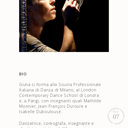
BIO
Giulia si forma alla Scuola Professionale
Italiana di Danza di Milano, al London
Contemporary Dance School di Londra
e, a Parigi, con insegnanti quali Mathilde
Monnier, Jean-François Duroure e
Isabelle Duboulouse.
AGO
07
Danzatrice, coreografa, insegnante e